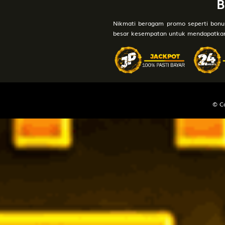
B
26
Putri Raja
Engsel - D
Nikmati beragam promo seperti bonu
besar kesempatan untuk mendapatkan
27
Si Ceroboh
Gedung Bi
28
Anak Sakti
Sepatu - R
© C
29
Penari - C
Sekolahan 
30
Penjual Da
Sendok - K
31
Pemburu - 
Baju - Pan