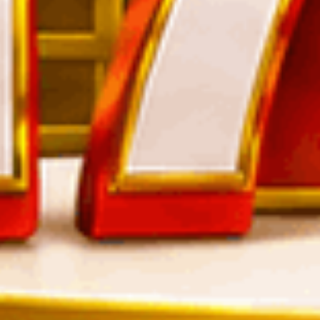
44
Hidung Bel
Meja - Arj
45
Udang ke
46
Langit
47
Tanah
48
Gula
49
Obat
50
Ahli Nuju
51
Air Gripe
52
Air Panas
53
Alat Tulis