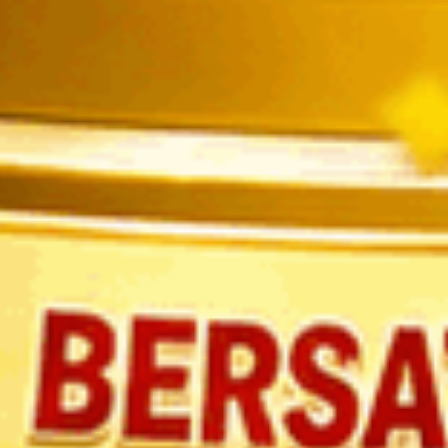
54
Ambil Air
55
Ambil Da
56
Anak Kam
57
Anak Kunc
58
Anak Naik
59
Angkat Ba
60
Weker
61
Wat Siam
62
Wanita Pu
63
Ubi
64
Tusuk Gigi
65
Tupai