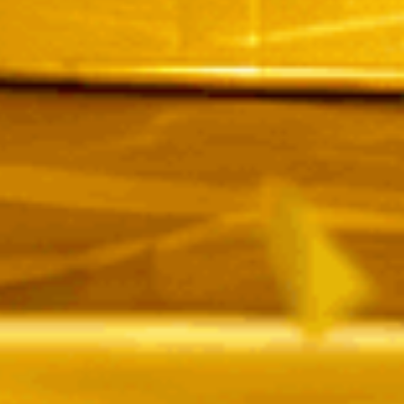
78
Arang
79
Topi
80
Arloji
81
Tokong Te
82
Toko Kain
83
Tiup Harm
84
Ayam Kal
85
Tinta Ste
86
Babi Huta
87
Badminto
88
Tinta
89
Baju Cina