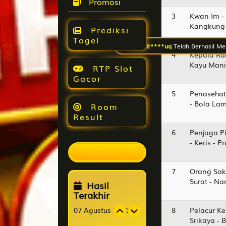
Promosi
3
Kwan Im -
Kangkung 
Prediksi
Togel
4
Kepala Ra
Kayu Manis
RTP Slot
Gacor
5
Penasehat
- Bola La
Room
dt****uq
Telah Berhasil M
Result
6
Penjaga Pi
- Keris - 
DAFTAR
7
Orang Sak
Surat - N
Hasil
Terakhir
8
Pelacur Ke
07 Agustus 2026
Srikaya - 