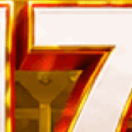
38
Orang Gila 
Buriswara
39
Siluman Ai
Toples - W
40
Putri Kipas
Apokat,Alp
41
Petani - Pe
Cukur - Ir
42
Prajurit -
Angin - Ci
43
Raksasa - 
Es - Praha